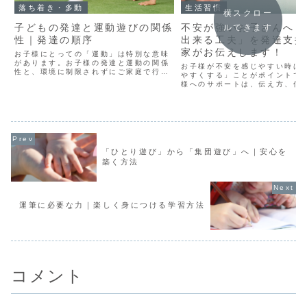
落ち着き・多動
生活習慣
横スクロー
子どもの発達と運動遊びの関係
不安が強いお子さんへ「
ルできます
性｜発達の順序
出来る工夫」を発達支援
家がお伝えします！
お子様にとっての「運動」は特別な意味
があります。お子様の発達と運動の関係
お子様が不安を感じやすい時は
性と、環境に制限されずにご家庭で行え
やすくする」ことがポイントで
るおすすめの運動遊びをご紹介します。
様へのサポートは、伝え方、信
構築、そして安心できる環境の
かっています。本記事では、お
サポートに焦点を当てて「お子
できる工夫」について詳しく説
す。
「ひとり遊び」から「集団遊び」へ｜安心を
築く方法
運筆に必要な力｜楽しく身につける学習方法
コメント