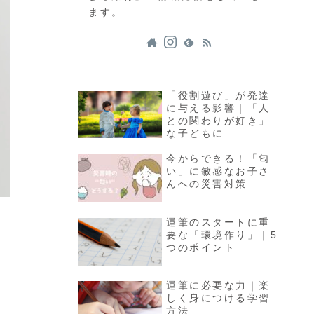
ます。
「役割遊び」が発達
に与える影響｜「人
との関わりが好き」
な子どもに
今からできる！「匂
い」に敏感なお子さ
んへの災害対策
運筆のスタートに重
要な「環境作り」｜5
つのポイント
】
運筆に必要な力｜楽
しく身につける学習
方法