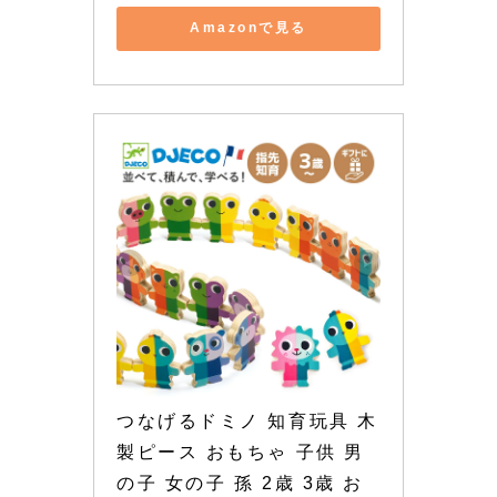
Amazonで見る
つなげるドミノ 知育玩具 木
製ピース おもちゃ 子供 男
の子 女の子 孫 2歳 3歳 お