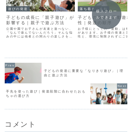
遊びの発達
落ち着き・多動
横スクロー
子どもの成長に「親子遊び」が
子どもの発達と運動遊び
ルできます
影響する｜親子で遊ぶ方法
性｜発達の順序
公園や園でお子さんが友達と遊べない、
お子様にとっての「運動」は特
「なんで遊んでないんだろう」そんな悩
があります。お子様の発達と運
みの中には他者との関わりの楽しさを経
性と、環境に制限されずにご家
験することが必要かもしれません。それ
るおすすめの運動遊びをご紹介
は親子での遊びを通して、練習すること
ができます！本記事では、親子の遊びと
発達の関連性について詳しく説明しま
す。
子どもの発達に重要な「なりきり遊び」｜理
由と遊ぶ方法
手先を使った遊び｜発達段階に合わせたおも
ちゃの選び方
コメント