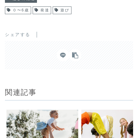
０〜6歳
発達
遊び
シェアする
関連記事